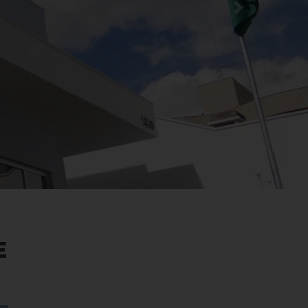
Next
E