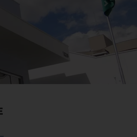
Next
E