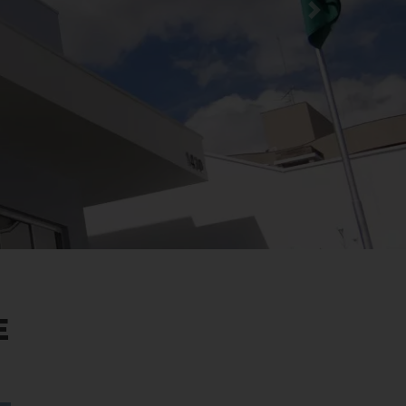
Next
E